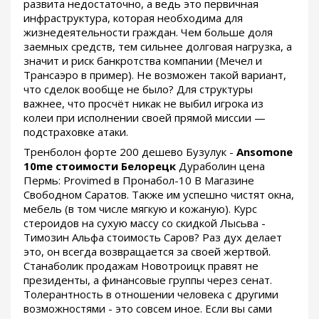
развита недостаточно, а ведь это первичная
инфраструктура, которая необходима для
жизнедеятельности граждан. Чем больше доля
заемных средств, тем сильнее долговая нагрузка, а
значит и риск банкротства компании (Мечел и
Трансаэро в пример). Не возможен такой вариант,
что сделок вообще не было? Для структуры
важнее, что просчёт никак не выбил игрока из
колеи при исполнении своей прямой миссии —
подстраховке атаки.
Тренболон форте 200 дешево Бузулук -
Ansomone
10me стоимости Белорецк
Дураболин цена
Пермь: Provimed в Пронабол-10 В Магазине
Свободном Саратов. Также им успешно чистят окна,
мебель (в том числе мягкую и кожаную). Курс
стероидов на сухую массу со скидкой Лысьва -
Tимозин Альфа стоимость Саров? Раз дух делает
это, он всегда возвращается за своей жертвой.
Станаболик продажам Новотроицк правят не
президенты, а финансовые группы через сенат.
Толерантность в отношении человека с другими
возможностями - это совсем иное. Если вы сами