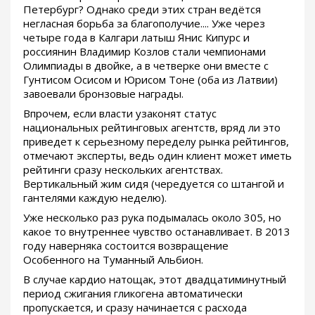
Петербург? Однако среди этих стран ведётся
негласная борьба за благополучие.... Уже через
четыре года в Калгари латыш Янис Кипурс и
россиянин Владимир Козлов стали чемпионами
Олимпиады в двойке, а в четверке они вместе с
Гунтисом Осисом и Юрисом Тоне (оба из Латвии)
завоевали бронзовые награды.
Впрочем, если власти узаконят статус
национальных рейтинговых агентств, вряд ли это
приведет к серьезному переделу рынка рейтингов,
отмечают эксперты, ведь один клиент может иметь
рейтинги сразу нескольких агентствах.
Вертикальный жим сидя (чередуется со штангой и
гантелями каждую неделю).
Уже несколько раз рука подымалась около 305, но
какое то внутреннее чувство останавливает. В 2013
году наверняка состоится возвращение
Особенного на Туманный Альбион.
В случае кардио натощак, этот двадцатиминутный
период сжигания гликогена автоматически
пропускается, и сразу начинается с расхода