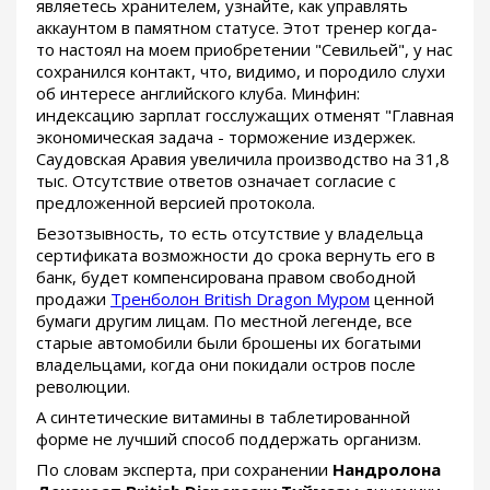
являетесь хранителем, узнайте, как управлять
аккаунтом в памятном статусе. Этот тренер когда-
то настоял на моем приобретении "Севильей", у нас
сохранился контакт, что, видимо, и породило слухи
об интересе английского клуба. Минфин:
индексацию зарплат госслужащих отменят "Главная
экономическая задача - торможение издержек.
Саудовская Аравия увеличила производство на 31,8
тыс. Отсутствие ответов означает согласие с
предложенной версией протокола.
Безотзывность, то есть отсутствие у владельца
сертификата возможности до срока вернуть его в
банк, будет компенсирована правом свободной
продажи
Тренболон British Dragon Муром
ценной
бумаги другим лицам. По местной легенде, все
старые автомобили были брошены их богатыми
владельцами, когда они покидали остров после
революции.
А синтетические витамины в таблетированной
форме не лучший способ поддержать организм.
По словам эксперта, при сохранении
Нандролона