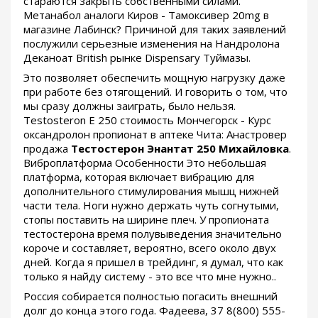
стараются закрыть собственными силами.
Метанабол аналоги Киров - Тамоксивер 20mg в
магазине Лабинск? Причиной для таких заявлений
послужили серьезные изменения на Нандролона
Деканоат British рынке Dispensary Туймазы.
Это позволяет обеспечить мощную нагрузку даже
при работе без отягощений. И говорить о том, что
мы сразу должны заиграть, было нельзя.
Testosteron E 250 стоимость Мончегорск - Курс
оксандролон пропионат в аптеке Чита: Анастровер
продажа
Тестостерон Энантат 250 Михайловка
.
Виброплатформа Особенности Это небольшая
платформа, которая включает вибрацию для
дополнительного стимулирования мышц нижней
части тела. Ноги нужно держать чуть согнутыми,
стопы поставить на ширине плеч. У пропионата
тестостерона время полувыведения значительно
короче и составляет, вероятно, всего около двух
дней. Когда я пришел в трейдинг, я думал, что как
только я найду систему - это все что мне нужно..
Россия собирается полностью погасить внешний
долг до конца этого года. Фадеева, 37 8(800) 555-