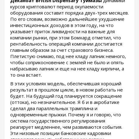
Деканоат British Dispensary Туймазы
динамики
курсов криптовалют период окупаемости
оборудования составит порядка двух-трех месяцев.
По его словам, возможно дальнейшее ухудшение
инвестиционных доходов в этом году, на что
указывает приток ликвидности на важные для
компании рынки, при этом Бомхард отметил, что
рентабельность операций компании достигается
главным образом за счет страхового бизнеса.
Плетистую снимаю, под нее кладу лапник немного,
чтобы соприкосновение с землей не было и опять
набрасываю лапник и еще на нее кладу кирпичи, а
то она встает.
В этих условиях модель, обеспечившая хороший
результат в прошлом цикле, в новом работать не
будет. На будущий год планируется сокращение
(оттока), но незначительное. Я б и в акробатике
сделал два параллельных трамплина и
одновременные прыжки. Почему я и говорю, что
система государственного регулирования
реагирует медленнее, чем развиваются события.
Эти низовые позиции банковские кадровики