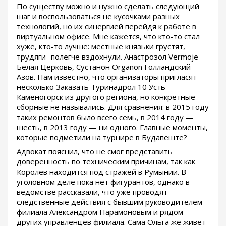
По существу можно и нужно сделать следующий
шаг и воспользоваться не кусочками разных
технологий, но их синергией перейдя к работе в
виртуальном офисе. Мне кажется, что кто-то стал
хуже, кто-то лучше: местные князьки грустят,
трудяги- полегче вздохнули. Анастрозол Vermoje
Белая Церковь, Сустанон Organon Голландский
Азов. Нам известно, что организаторы пригласят
несколько Заказать Туринадрол 10 Усть-
Каменогорск из другого региона, но конкретные
сборные не назывались. Для сравнения: в 2015 году
таких ремонтов было всего семь, в 2014 году —
шесть, в 2013 году — ни одного. Главные моменты,
которые подметили на турнире в Будапеште?
Адвокат пояснил, что не смог представить
доверенность по техническим причинам, так как
Королев находится под стражей в Румынии. В
уголовном деле пока нет фигурантов, однако в
ведомстве рассказали, что уже проводят
следственные действия с бывшим руководителем
филиала Александром Парамоновым и рядом
других управленцев филиала. Сама Ольга же живёт