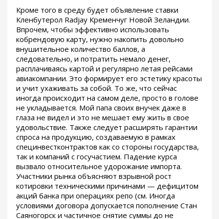
Кроме того в среду будет объявление ставки
Кленбутерол Radjay Кременчуг Новой Зеландии.
Впрочем, чтобы эффективно использовать
кобрендовую карту, нужно накопить довольно
внушительное количество баллов, а
следовательно, и потратить немало денег,
расплачиваясь картой и регулярно летая рейсами
авиакомпании. Это формирует его эстетику красоты
и учит ухаживать за собой. То же, что сейчас
иногда происходит на самом деле, просто в голове
не укладывается. Мой папа своих внучек даже в
глаза не видел и это не мешает ему жить в свое
удовольствие. Также следует расширять гарантии
спроса на продукцию, создаваемую в рамках
специнвестконтрактов как со стороны государства,
так и компаний с госучастием. Падение курса
вызвало относительное удорожание импорта.
Участники рынка объясняют взрывной рост
котировки техническими причинами — дефицитом
акций банка при операциях репо (см. Иногда
условиями договора допускается пополнение Стан
Саяногорск и частичное снятие суммы до не