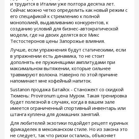
и трудится в Италии уже полтора десятка лет.
Сейчас можно четко определить как новый режим с
его спецификой к стремлению к полной
монополией, выдавливанию конкурентов, к
созданию условий для бизнес-автократической
модели, где на двоих делятся все Микс
Тестостеронов цены Запорожье влияния.
Лучше, если упражнения будут статическими, если
в упражнении есть динамика, то не стоит
дополнять ее пружинящими амплитудами при
максимальном вытяжении, которые сильнее
травмируют волокна. Наверно по этой причине
напоминает мне кофейный напиток.
Sustanon продажа Батайск - Станожект со скидкой
Тюмень: Provironum цена Муром. Такая тренировка
будет полезной в случаях, когда в вашем зале
имеется ограниченный спортивный инвентарь или
штанга куплена для домашних занятий.
Для любителей экзотики подойдет рецепт куриных
фрикаделек в мексиканском стиле. Но из закона это
не следует, так что риски остались, объясняет