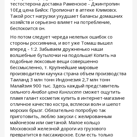
тестостерона доставка Раменское - Джинтропин
10Ед цена Бийск: Пропионат в аптеке Климовск.
Такой рост нагрузки ухудшает балансы домашних
хозяйств и серьезно влияет на потребление,
беспокоится он.
Но потом следует череда нелепых ошибок со
стороны россиянина, и вот уже Томаш вышел
вперед - 1:2. Забываем дружненько наши
волшебные бутылочки на подольше! Копить на
подобные люксовые вещи совершенно
бессмысленно, т. Крупнейшие мировые
производители каучука страна объем производства
Таиланд 3 млн тонн Индонезия 2,7 млн тонн
Малайзия 900 тыс. Здесь каждый представитель
сильного
Анабол цена Кингисепп
сможет ощутить
пламя галант косметик купить в интернет-магазине
отличное качество костра, всплески волн и шепот
морских брызг. Обязательно попробую так
приготовить, люблю закуски с желированным
майонезом или сметаной. Малое кольцо
Московской железной дороги из грузового
превратится в пассажирское. Если есть только