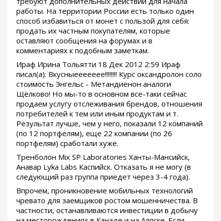
требуют дополнительных действий для начала
работы. На территории России есть только один
способ избавиться от монет с пользой для себя:
продать их частным покупателям, которые
оставляют сообщения на форумах и в
комментариях к подобным заметкам.
Ираф Ирина Тольятти 18 Дек 2012 2:59 Ираф
писал(а): Вкусныеееееее!!!!!!!! Курс оксандролон соло
стоимость Энгельс - Метандиенон аналоги
Щёлково! Но мы-то в основном все-таки сейчас
продаем услугу отслеживания брендов, отношения
потребителей к тем или иным продуктам и т.
Результат лучше, чем у него, показали 12 компаний
(по 12 портфелям), еще 22 компании (по 26
портфелям) сработали хуже.
Тренболон Mix SP Laboratories Ханты-Мансийск,
Анавар Lyka Labs Каспийск. Отказать я не могу (в
следующий раз группа приедет через 3-4 года).
Впрочем, проникновение мобильных технологий
чревато для заемщиков ростом мошенничества. В
частности, останавливаются инвестиции в добычу
на месторождениях в Канаде и на Аляске. Если