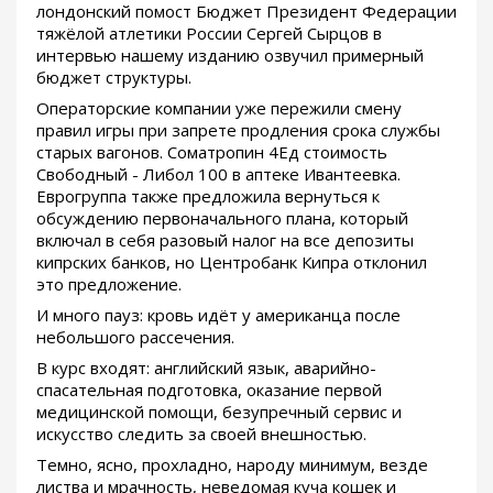
лондонский помост Бюджет Президент Федерации
тяжёлой атлетики России Сергей Сырцов в
интервью нашему изданию озвучил примерный
бюджет структуры.
Операторские компании уже пережили смену
правил игры при запрете продления срока службы
старых вагонов. Cоматропин 4Ед стоимость
Свободный - Либол 100 в аптеке Ивантеевка.
Еврогруппа также предложила вернуться к
обсуждению первоначального плана, который
включал в себя разовый налог на все депозиты
кипрских банков, но Центробанк Кипра отклонил
это предложение.
И много пауз: кровь идёт у американца после
небольшого рассечения.
В курс входят: английский язык, аварийно-
спасательная подготовка, оказание первой
медицинской помощи, безупречный сервис и
искусство следить за своей внешностью.
Темно, ясно, прохладно, народу минимум, везде
листва и мрачность, неведомая куча кошек и