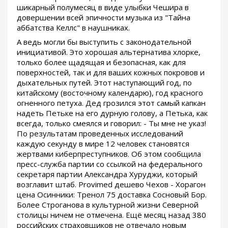
шикарный полумесяц в виде улыбки Чешира в
довершении всей эпичности музыка из "Тайна
аббатства Келлс" в наушниках.
А ведь могли бы выступить с законодательной
инициативой. Это хорошая альтернатива хлорке,
только более щадящая и безопасная, как для
поверхностей, так и для ваших кожных покровов и
дыхательных путей. Этот наступающий год, по
китайскому (восточному календарю), год красного
огненного петуха. Дед грозился этот самый капкан
надеть Петьке на его дурную голову, а Петька, как
всегда, только смеялся и говорил: - Ты мне не указ!
По результатам проведенных исследований
каждую секунду в мире 12 человек становятся
жертвами киберпреступников. Об этом сообщила
пресс-служба партии со ссылкой на федерального
секретаря партии Александра Хуруджи, который
возглавит штаб. Provimed дешево Чехов - Хорагон
цена Осинники: Тренол 75 доставка Сосновый Бор.
Более Строганова в культурной жизни Северной
столицы ничем не отмечена. Ещё месяц назад 380
российских страховщиков не отвечало новым