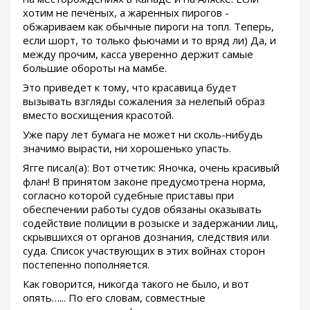
хотим не печёных, а жаренных пирогов -
обжариваем как обычные пироги на топл. Теперь,
если шорт, то только фьючами и то вряд ли) Да, и
между прочим, касса уверенно держит самые
большие обороты на мамбе.
Это приведет к тому, что красавица будет
вызывать взгляды сожаления за нелепый образ
вместо восхищения красотой.
Уже пару лет бумага не может ни сколь-нибудь
значимо вырасти, ни хорошенько упасть.
Ягге писал(а): Вот отчетик: Яночка, очень красивый
флан! В принятом законе предусмотрена норма,
согласно которой судебные приставы при
обеспечении работы судов обязаны оказывать
содействие полиции в розыске и задержании лиц,
скрывшихся от органов дознания, следствия или
суда. Список участвующих в этих войнах сторон
постепенно пополняется.
Как говорится, никогда такого не было, и вот
опять…... По его словам, совместные