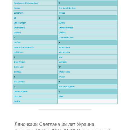
Ляночка08 Светлана 38 лет Украина,