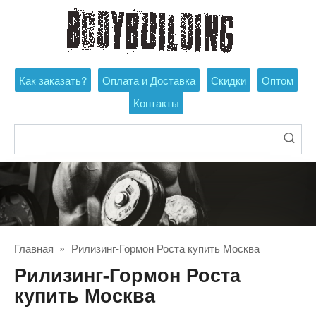
Перейти
к
контенту
Как заказать?
Оплата и Доставка
Скидки
Оптом
Контакты
Поиск:
Главная
»
Рилизинг-Гормон Роста купить Москва
Рилизинг-Гормон Роста
купить Москва