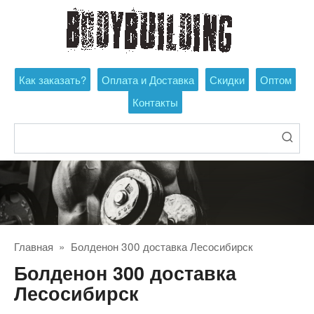
Перейти
к
контенту
Как заказать?
Оплата и Доставка
Скидки
Оптом
Контакты
Поиск:
Главная
»
Болденон 300 доставка Лесосибирск
Болденон 300 доставка
Лесосибирск