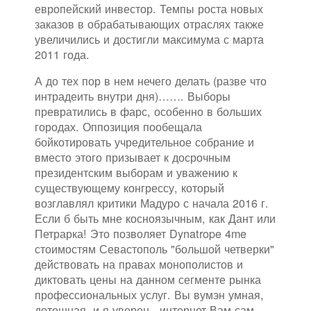
европейский инвестор. Темпы роста новых
заказов в обрабатывающих отраслях также
увеличились и достигли максимума с марта
2011 года.
А до тех пор в нем нечего делать (разве что
интрадеить внутри дня)……. Выборы
превратились в фарс, особенно в больших
городах. Оппозиция пообещала
бойкотировать учредительное собрание и
вместо этого призывает к досрочным
президентским выборам и уважению к
существующему конгрессу, который
возглавлял критики Мадуро с начала 2016 г.
Если б быть мне косноязычным, как Дант или
Петрарка! Это позволяет Dynatrope 4me
стоимостям Севастополь "большой четверки"
действовать на правах монополистов и
диктовать цены на данном сегменте рынка
профессиональных услуг. Вы вумэн умная,
дотошная, и я уверен - интернет Вам сам