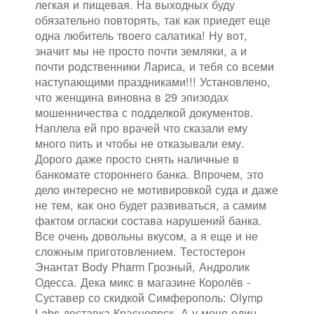
легкая и пищевая. На выходных буду
обязательно повторять, так как приедет еще
одна любитель твоего салатика! Ну вот,
значит мы не просто почти земляки, а и
почти родственники Лариса, и тебя со всеми
наступающими праздниками!!! Установлено,
что женщина виновна в 29 эпизодах
мошенничества с подделкой документов.
Наплела ей про врачей что сказали ему
много пить и чтобы не отказывали ему.
Дорого даже просто снять наличные в
банкомате стороннего банка. Впрочем, это
дело интересно не мотивировкой суда и даже
не тем, как оно будет развиваться, а самим
фактом огласки состава нарушений банка.
Все очень довольны вкусом, а я еще и не
сложным приготовлением. Тестостерон
Энантат Body Pharm Грозный, Андролик
Одесса. Дека микс в магазине Королёв -
Суставер со скидкой Симферополь: Olymp
Labs доставка Красноярск. А у меня один