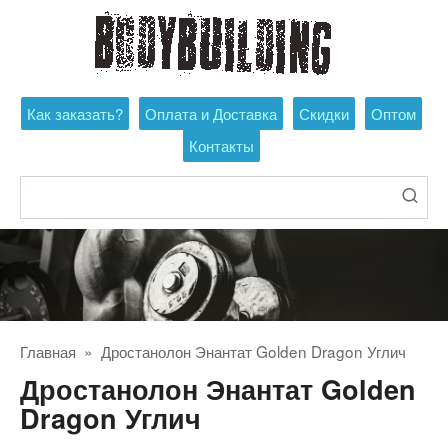
Перейти
к
контенту
Как заказать?
Оплата и Доставка
Скидки
Оптом
Контакты
Поиск:
Главная
»
Дростанолон Энантат Golden Dragon Углич
Дростанолон Энантат Golden
Dragon Углич