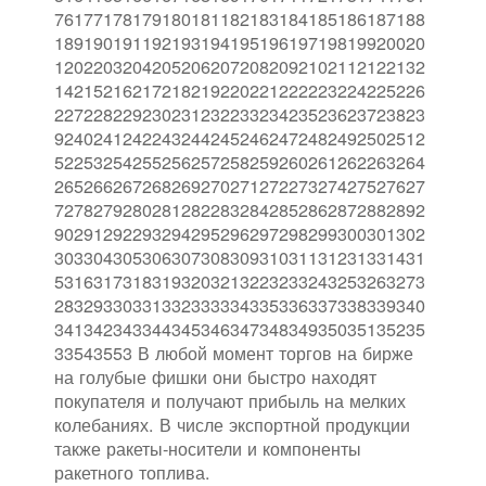
76177178179180181182183184185186187188
18919019119219319419519619719819920020
12022032042052062072082092102112122132
14215216217218219220221222223224225226
22722822923023123223323423523623723823
92402412422432442452462472482492502512
52253254255256257258259260261262263264
26526626726826927027127227327427527627
72782792802812822832842852862872882892
90291292293294295296297298299300301302
30330430530630730830931031131231331431
53163173183193203213223233243253263273
28329330331332333334335336337338339340
34134234334434534634734834935035135235
33543553 В любой момент торгов на бирже
на голубые фишки они быстро находят
покупателя и получают прибыль на мелких
колебаниях. В числе экспортной продукции
также ракеты-носители и компоненты
ракетного топлива.