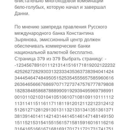
блистательно многоходовой комбинации
бело-голубых, которую начал и завершал
Данни.
По мнению зампреда правления Русского
международного банка Константина
Зырянова, эмиссионный центр должен
обеспечивать коммерческие банки
национальной валютной бесплатно.
Страница 379 из 379 Выбрать страницу: -
-12345678910111213141516171819202122232
42526272829303132333435363738394041424
34445464748495051525354555657585960616
26364656667686970717273747576777879808
18283848586878889909192939495969798991
00101102103104105106107108109110111112
11311411511611711811912012112212312412
51261271281291301311321331341351361371
38139140141142143144145146147148149150
15115215315415515615715815916016116216
31641651661671681691701711721731741751