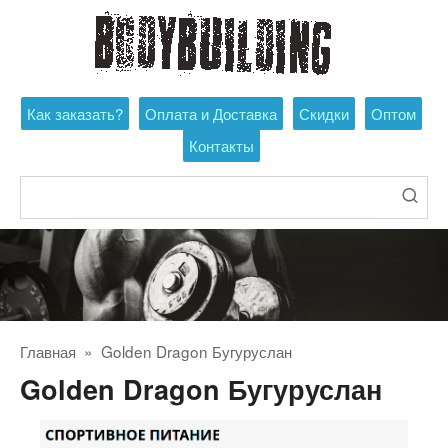
Перейти
к
контенту
Как заказать?
Оплата и Доставка
Скидки
Оптом
Контакты
Поиск:
Главная
»
Golden Dragon Бугуруслан
Golden Dragon Бугуруслан