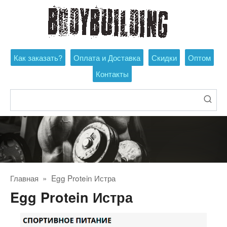
Перейти
к
контенту
Как заказать?
Оплата и Доставка
Скидки
Оптом
Контакты
Поиск:
Главная
»
Egg Protein Истра
Egg Protein Истра