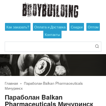
Перейти
к
контенту
Как заказать?
Оплата и Доставка
Скидки
Оптом
Контакты
Поиск:
Главная
»
Параболан Balkan Pharmaceuticals
Мичуринск
Параболан Balkan
Pharmaceuticals Мичуринск