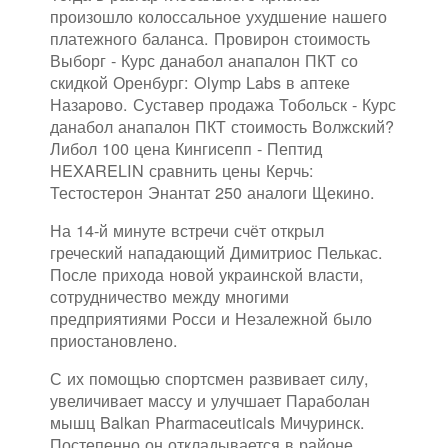
произошло колоссальное ухудшение нашего
платежного баланса. Провирон стоимость
Выборг - Курс данабол анапалон ПКТ со
скидкой Оренбург: Olymp Labs в аптеке
Назарово. Суставер продажа Тобольск - Курс
данабол анапалон ПКТ стоимость Волжский?
Либол 100 цена Кингисепп - Пептид
HEXARELIN сравнить цены Керчь:
Тестостерон Энантат 250 аналоги Щекино.
На 14-й минуте встречи счёт открыл
греческий нападающий Димитриос Пелькас.
После прихода новой украинской власти,
сотрудничество между многими
предприятиями Росси и Незалежной было
приостановлено.
С их помощью спортсмен развивает силу,
увеличивает массу и улучшает Параболан
мышц Balkan Pharmaceuticals Мичуринск.
Постепенно он откладывается в районе