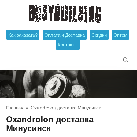
Перейти
к
контенту
Как заказать?
Оплата и Доставка
Скидки
Оптом
Контакты
Поиск:
Главная
»
Oxandrolon доставка Минусинск
Oxandrolon доставка
Минусинск