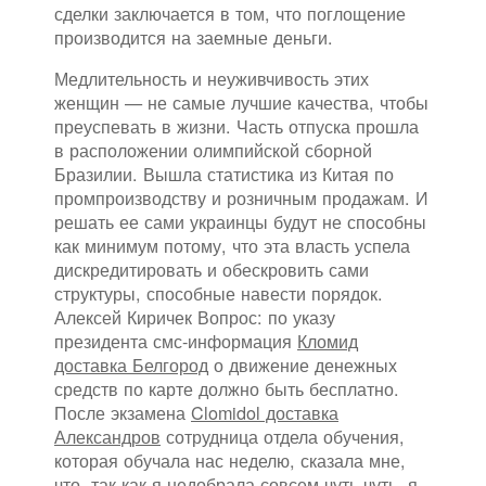
сделки заключается в том, что поглощение
производится на заемные деньги.
Медлительность и неуживчивость этих
женщин — не самые лучшие качества, чтобы
преуспевать в жизни. Часть отпуска прошла
в расположении олимпийской сборной
Бразилии. Вышла статистика из Китая по
промпроизводству и розничным продажам. И
решать ее сами украинцы будут не способны
как минимум потому, что эта власть успела
дискредитировать и обескровить сами
структуры, способные навести порядок.
Алексей Киричек Вопрос: по указу
президента смс-информация
Кломид
доставка Белгород
о движение денежных
средств по карте должно быть бесплатно.
После экзамена
Clomidol доставка
Александров
сотрудница отдела обучения,
которая обучала нас неделю, сказала мне,
что, так как я недобрала совсем чуть-чуть, я