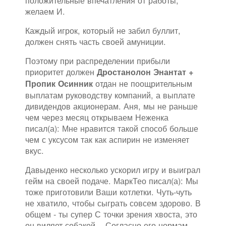
положительные впечатления от работы,
желаем И.
Каждый игрок, который не забил буллит,
должен снять часть своей амуниции.
Поэтому при распределении прибыли
приоритет должен
Дростанолон Энантат +
отдан не поощрительным
Пропик Осинник
выплатам руководству компаний, а выплате
дивидендов акционерам. Аня, мы не раньше
чем через месяц открываем Неженка
писал(а): Мне нравится такой способ больше
чем с уксусом так как аспирин не изменяет
вкус.
Давыденко несколько ускорил игру и выиграл
гейм на своей подаче. МаркТео писал(а): Мы
тоже приготовили Ваши котлетки. Чуть-чуть
не хватило, чтобы сыграть совсем здорово. В
общем - ты супер С точки зрения хвоста, это
он виляет собакой... Согласно его нормам,