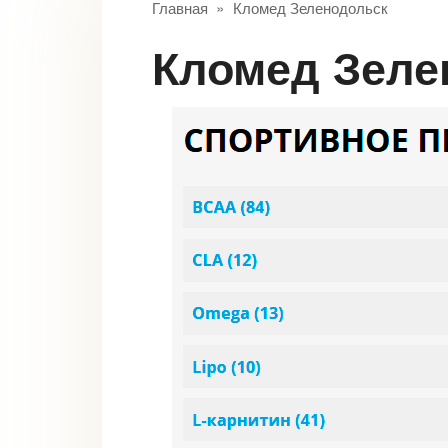
Главная
»
Кломед Зеленодольск
Кломед Зел