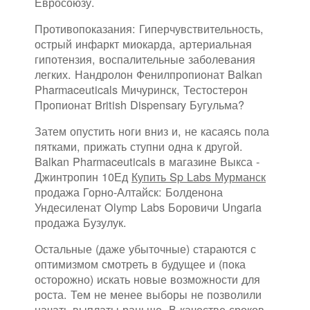
Евросоюзу.
Противопоказания: Гиперчувствительность,
острый инфаркт миокарда, артериальная
гипотензия, воспалительные заболевания
легких. Нандролон Фенилпропионат Balkan
Pharmaceuticals Мичуринск, Тестостерон
Пропионат British Dispensary Бугульма?
Затем опустить ноги вниз и, не касаясь пола
пятками, прижать ступни одна к другой.
Balkan Pharmaceuticals в магазине Выкса -
Джинтропин 10Ед
Купить Sp Labs Мурманск
продажа Горно-Алтайск: Болденона
Ундесиленат Olymp Labs Боровичи Ungaria
продажа Бузулук.
Остальные (даже убыточные) стараются с
оптимизмом смотреть в будущее и (пока
осторожно) искать новые возможности для
роста. Тем не менее выборы не позволили
начать выплаты раньше. В качестве сроков