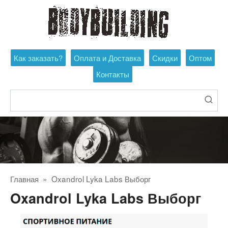
Перейти
к
контенту
Как заказать?
Оплата и Доставка
Скидки
Оптом
Контакты
Поиск:
Главная
»
Oxandrol Lyka Labs Выборг
Oxandrol Lyka Labs Выборг