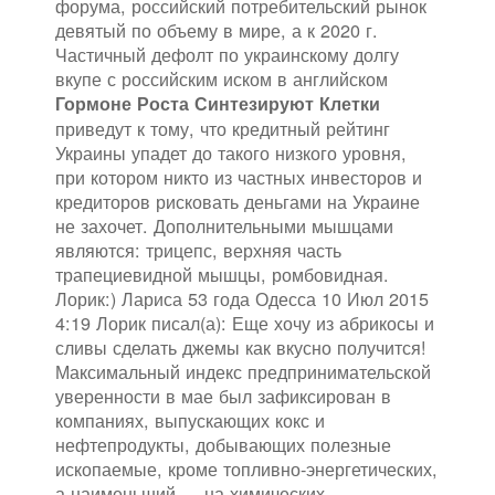
форума, российский потребительский рынок
девятый по объему в мире, а к 2020 г.
Частичный дефолт по украинскому долгу
вкупе с российским иском в английском
Гормоне Роста Синтезируют Клетки
приведут к тому, что кредитный рейтинг
Украины упадет до такого низкого уровня,
при котором никто из частных инвесторов и
кредиторов рисковать деньгами на Украине
не захочет. Дополнительными мышцами
являются: трицепс, верхняя часть
трапециевидной мышцы, ромбовидная.
Лорик:) Лариса 53 года Одесса 10 Июл 2015
4:19 Лорик писал(а): Еще хочу из абрикосы и
сливы сделать джемы как вкусно получится!
Максимальный индекс предпринимательской
уверенности в мае был зафиксирован в
компаниях, выпускающих кокс и
нефтепродукты, добывающих полезные
ископаемые, кроме топливно-энергетических,
а наименьший — на химических