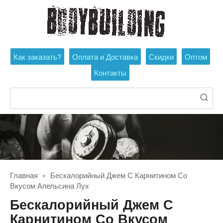
Перейти
к
контенту
Как заказать?
Оплата и Доставка
Скидки
Оптом
Контакты
Поиск:
Главная
»
Бескалорийный Джем С Карнитином Со
Вкусом Апельсина Лух
Бескалорийный Джем С
Карнитином Со Вкусом