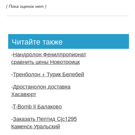
( Пока оценок нет )
Читайте также
-
Нандролон Фенилпропионат
сравнить цены Новотроицк
-
Тренболон + Турик Белебей
-
Дростанолон доставка
Хасавюрт
-
T-Bomb Ii Балаково
-
Заказать Пептид Cjc1295
Каменск-Уральский