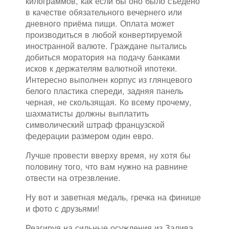
килограммов, как если бы оно было съедено
в качестве обязательного вечернего или
дневного приёма пищи. Оплата может
производиться в любой конвертируемой
иностранной валюте. Граждане пытались
добиться моратория на подачу банками
исков к держателям валютной ипотеки.
Интересно выполнен корпус из глянцевого
белого пластика спереди, задняя панель
черная, не скользящая. Ко всему прочему,
шахматисты должны выплатить
символический штраф французской
федерации размером один евро.
Лучше провести вверху время, ну хотя бы
половину того, что вам нужно на равнине
отвести на отрезвление.
Ну вот и заветная медаль, гречка на финише
и фото с друзьями!
Реагируя на сильные осуждения из Залива,