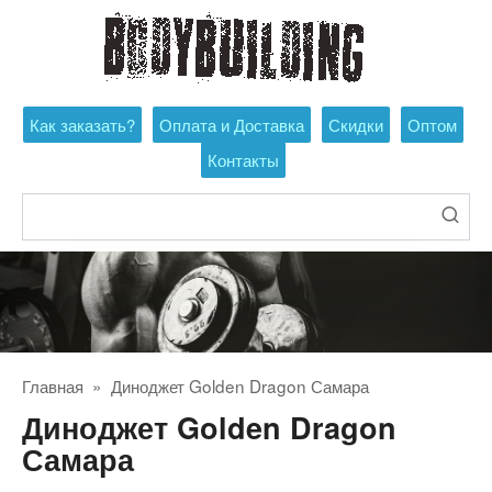
Перейти
к
контенту
Как заказать?
Оплата и Доставка
Скидки
Оптом
Контакты
Поиск:
Главная
»
Диноджет Golden Dragon Самара
Диноджет Golden Dragon
Самара