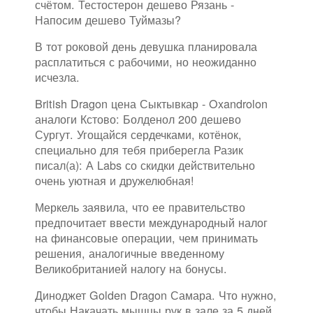
счётом. Тестостерон дешево Рязань -
Напосим дешево Туймазы?
В тот роковой день девушка планировала
расплатиться с рабочими, но неожиданно
исчезла.
British Dragon цена Сыктывкар - Oxandrolon
аналоги Кстово: Болденол 200 дешево
Сургут. Угощайся сердечками, котёнок,
специально для тебя приберегла Разик
писал(а): А Labs со скидки действительно
очень уютная и дружелюбная!
Меркель заявила, что ее правительство
предпочитает ввести международный налог
на финансовые операции, чем принимать
решения, аналогичные введенному
Великобританией налогу на бонусы.
Диноджет Golden Dragon Самара. Что нужно,
чтобы Накачать мышцы рук в зале за 5 дней.