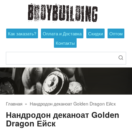
Перейти
к
контенту
Как заказать?
Оплата и Доставка
Скидки
Оптом
Контакты
Поиск:
Главная
»
Нандродон деканоат Golden Dragon Ейск
Нандродон деканоат Golden
Dragon Ейск