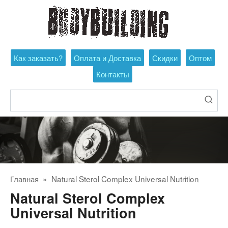
Перейти
к
контенту
Как заказать?
Оплата и Доставка
Скидки
Оптом
Контакты
Поиск:
Главная
»
Natural Sterol Complex Universal Nutrition
Natural Sterol Complex
Universal Nutrition